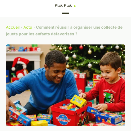
Accueil
›
Actu
›
Comment réussir à organiser une collecte de
jouets pour les enfants défavorisés ?