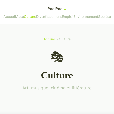
Accueil
Actu
Culture
Divertissement
Emploi
Environnement
Société
Accueil
› Culture
🎭
Culture
Art, musique, cinéma et littérature