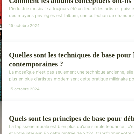
Comment les albums conceptuels ont-ils r
L'industrie musicale a toujours été un lieu où les artistes puis
des moyens privilégiés est l'album, une collection de chansons
15 octobre 2024
Quelles sont les techniques de base pour
contemporaines ?
La mosaïque n'est pas seulement une technique ancienne, elle 
plus en plus d'artistes modernisent cette pratique millénaire p
15 octobre 2024
Quels sont les principes de base pour dé
La tapisserie murale est bien plus qu'une simple tendance ; 
et votre intérieur. En cette rentrée de 2024, transformer votre