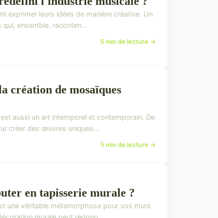
edéfini l'industrie musicale ?
sent exprimer leurs idées de manière créative. Un
 qui, ensemble, raconten...
5 min de lecture →
 la création de mosaïques
est aussi un art intemporel et contemporain. De
our créer des œuvres uniques...
5 min de lecture →
buter en tapisserie murale ?
c'est une véritable métamorphose pour vos murs
 décoration murale peut redonn...