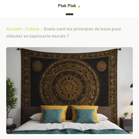
Accueil
›
Culture
›
Quels sont les principes de base pour
débuter en tapisserie murale ?